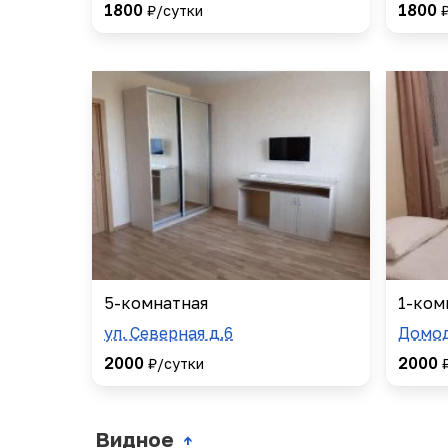
1800
1800
₽/сутки
5-комнатная
1-ком
ул. Северная д.6
Домод
2000
2000
₽/сутки
Видное
↑