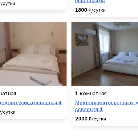
северная 6а
₽/сутки
1800
₽/сутки
натная
1-комнатная
едово улица северная 4
Микрорайон северный ,
северная 4
₽/сутки
2000
₽/сутки