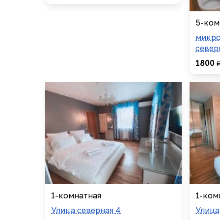
5-ком
микро
север
1800
1-комнатная
1-ком
Улица северная 4
Улица