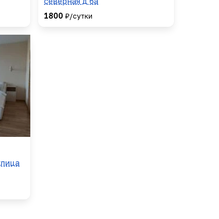
северная д 6а
1800
₽/сутки
улица