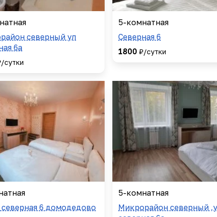
натная
5-комнатная
район северный ул
Северная 6
ная 6а
1800
₽/сутки
₽/сутки
натная
5-комнатная
 северная 6 домодедово
Микрорайон северный ,