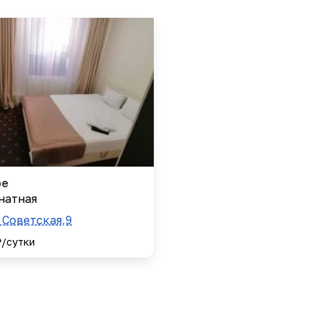
ое
натная
 Советская,9
₽/сутки