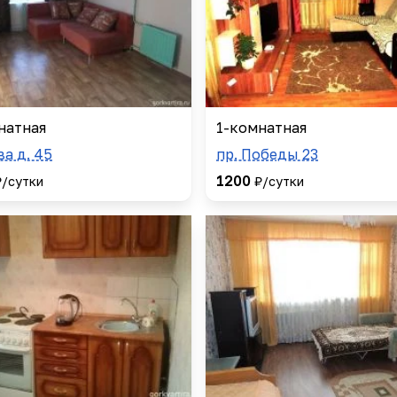
натная
1-комнатная
ва д. 45
пр. Победы 23
1200
₽/сутки
₽/сутки