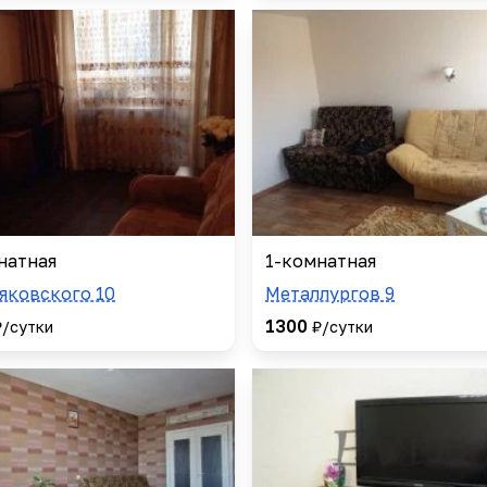
натная
1-комнатная
аяковского 10
Металлургов 9
1300
₽/сутки
₽/сутки