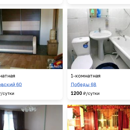
натная
1-комнатная
вский 60
Победы 68
1200
₽/сутки
₽/сутки