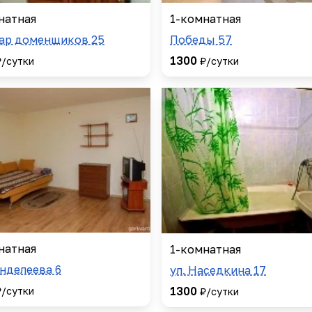
натная
1-комнатная
ар доменщиков 25
Победы 57
1300
₽/сутки
₽/сутки
натная
1-комнатная
енделеева 6
ул. Наседкина 17
1300
₽/сутки
₽/сутки