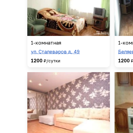
1-комнатная
1-ком
ул. Сталеваров д. 49
Беляе
1200
1200
₽/сутки