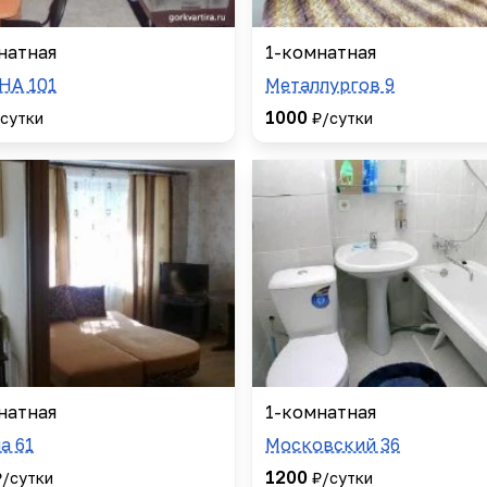
натная
1-комнатная
НА 101
Металлургов 9
1000
сутки
₽/сутки
натная
1-комнатная
а 61
Московский 36
1200
₽/сутки
₽/сутки